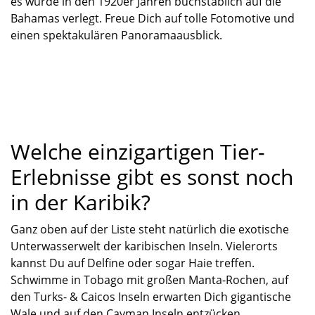
es wurde in den 1920er Jahren buchstäblich
auf
die
Bahamas verlegt. Freue Dich auf tolle Fotomotive und
einen spektakulären Panoramaausblick.
Welche einzigartigen Tier-
Erlebnisse gibt es sonst noch
in der Karibik?
Ganz oben
auf der Liste steht natürlich die exotische
Unterwasserwelt der karibischen Inseln. Vielerorts
kannst Du auf Delfine oder sogar Haie treffen.
Schwimme in Tobago mit großen Manta-Rochen, auf
den
Turks- &
Caicos
Inseln
erwarten Dich gigantische
Wale und auf den
Cayman Inseln
entzücken