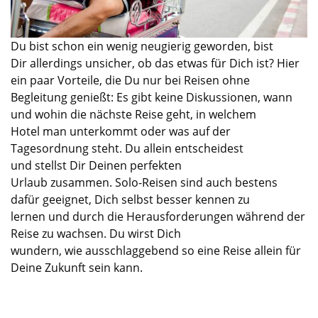
Du bist schon ein wenig neugierig geworden
,
bist
Dir
allerdings
unsicher, ob das etwas für Dich ist? Hier
ein paar Vorteile, die Du nur bei Reisen
ohne
Begleitung
genießt
:
Es gibt keine Diskussion
en,
wann
und wohin die nächste Reise geht, in welchem
Hotel
man unterkommt oder was auf der
Tagesordnung steht. Du
allein
entsch
ei
dest
und
stellst
Dir Deinen perfekten
Urlaub
zusammen
.
Solo-Reisen sind auch bestens
dafür geeignet
,
Dich
selbst
besser kennen zu
lernen
und durch
die
Herausforderungen
während der
Reise
zu wachsen.
Du
wirst Dich
wundern
,
wie
ausschlaggebend
s
o eine Reise
allein
für
Deine Zukunft
sein kann
.