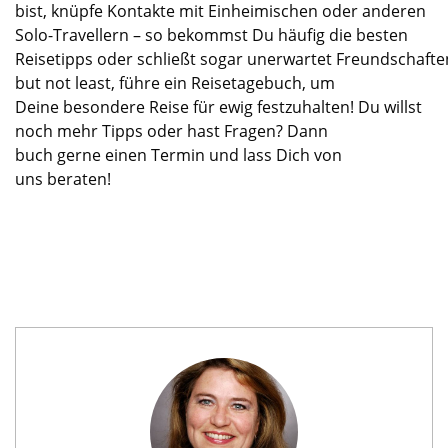
bist, knüpfe Kontakte mit Einheimischen oder anderen
Solo-
Travellern
–
so
bekommst Du
häufig
die bes
ten
Reisetipps
oder
schließt
sogar
unerwartet
Freundschafte
but not least, führe ein Reisetagebuch, um
Deine
besondere
Reise
für ewig festzuhalten
!
Du willst
noch mehr Tipps
oder hast
Fragen
? Dann
buch
gerne
einen Termin und lass Dich
von
uns
beraten!