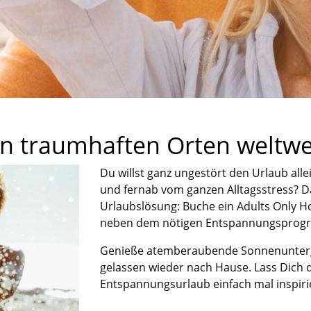
an traumhaften Orten weltwe
Du willst
ganz ungestört den Urlaub
all
und fernab vo
m ganzen
Alltagsstress
?
D
Urlaubslösung:
Buche ein
Adults
Only
Ho
neben dem nötigen Entspannungsprogra
Genieße atemberaubende
Sonnenunte
gelassen
wieder nach
H
ause
.
Lass Dich 
Entspannung
su
rlaub
einfach mal
inspir