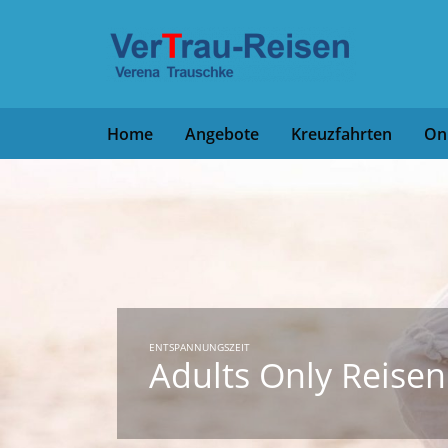
Home
Angebote
Kreuzfahrten
On
ENTSPANNUNGSZEIT
Adults Only Reisen