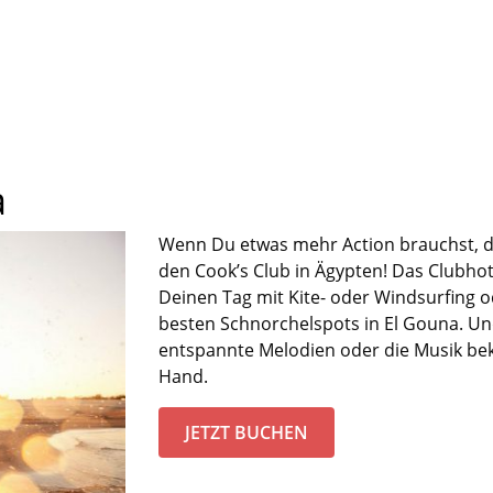
a
Wenn Du etwas mehr Action brauchst, 
d
en
Cook’s
Club
in
Ägypten
! Das Clubho
Deinen
Tag
mit Kite- oder Windsurfing
o
besten
Schnorchel
spots
in E
l
Gouna
.
Un
entspannte Melodien oder
die Musik bek
Hand.
JETZT BUCHEN