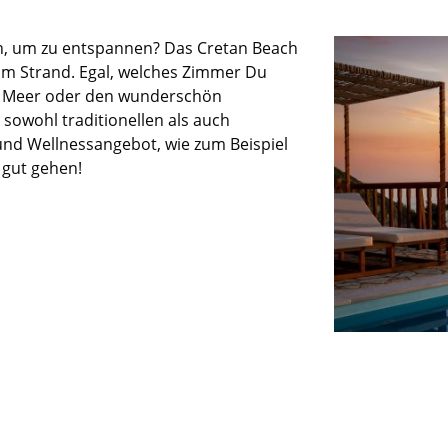
,
um zu
e
ntspannen? Das
Cretan
Beach
 am Strand.
Egal
,
welches Zimmer Du
s Meer oder den wunderschön
sowohl traditionellen als auch
 und Wellnessangebot
, wie zum Beispiel
g gut gehen!