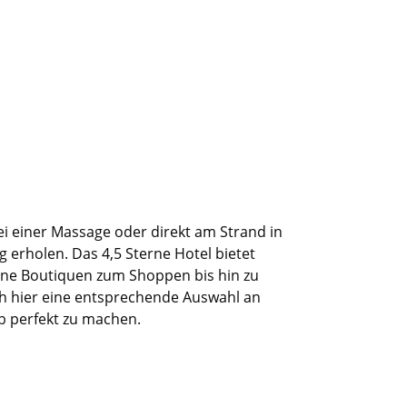
ei einer Massage
oder
direkt am Strand in
ig erholen
.
Das
4
,5
Sterne
Hotel bietet
gene Boutique
n zum
Shoppen
bis hin zu
ch hier eine entsprechende Auswahl an
b perfekt zu machen.