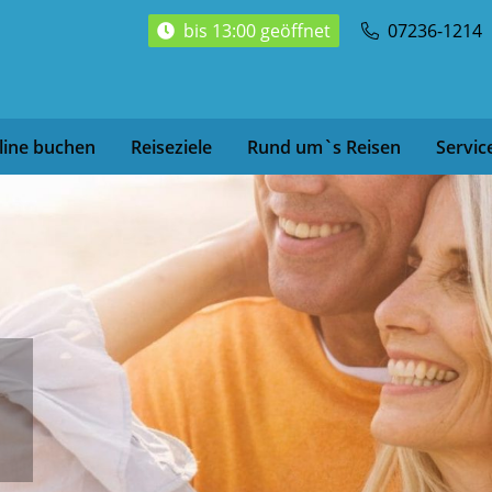
bis 13:00 geöffnet
07236-1214
line buchen
Reiseziele
Rund um`s Reisen
Servic