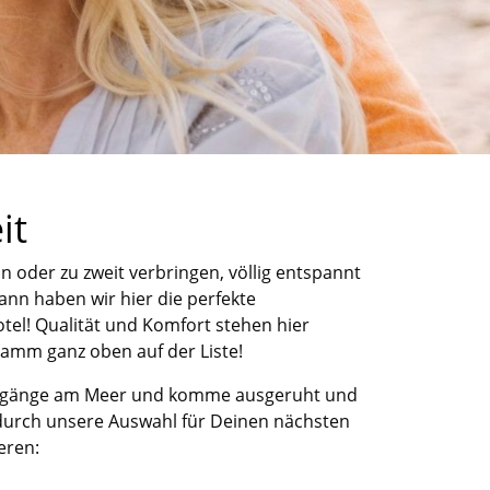
it
ein oder
zu
z
weit verbringen, völlig entspannt
a
nn haben wir hier die perfekte
tel
!
Qualität und Komfort stehen hier
mm ganz oben auf der Liste!
rgänge
am Meer und komme ausgeruht und
durch unsere Auswahl für Deinen nächsten
ieren
: