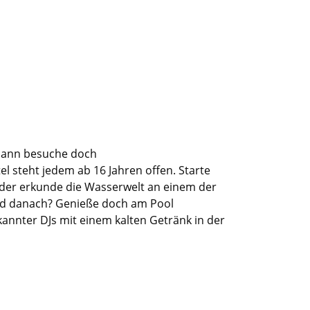
dann besuche doch
tel steht jedem
ab
1
6
Jahren offen.
Starte
der
erkunde die Wasserwelt
an
einem der
d danach? Genieße doch am Pool
annter DJs mit einem kalten Getränk
in der